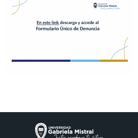
Admisión
Dirección de Desarrollo Estudiantil
Becas y Beneficios
Estudiantes
Académicos
Alumni
Biblioteca
UGM Online
Language Center