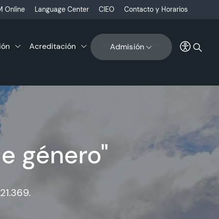
 Online
Language Center
CIEO
Contacto y Horarios
ión
Acreditación
Admisión
de género"
21.369.