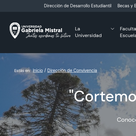
Click acá para ir directamente al contenido
Dirección de Desarrollo Estudiantil
Becas y B
La
Facult
Universidad
Escuel
Inicio
Dirección de Convivencia
Estás en:
"Cortemos
Conoce