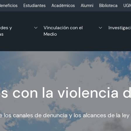
eneficios
Estudiantes
Académicos
Alumni
Biblioteca
UGM
ades y
Vinculación con el
Investigac
as
Medio
 con la violencia 
 los canales de denuncia y los alcances de la ley 