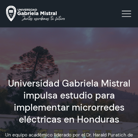
Click acá para ir directamente al contenido
La Universidad
Universidad Gabriela Mistral
Facultades y Escuelas
impulsa estudio para
Facultad de Ciencias Sociales, Jurídicas y Humanidades
Vinculación con el Medio
implementar microrredes
eléctricas en Honduras
Investigación
Un equipo académico liderado por el Dr. Harald Puratich de
Acreditación