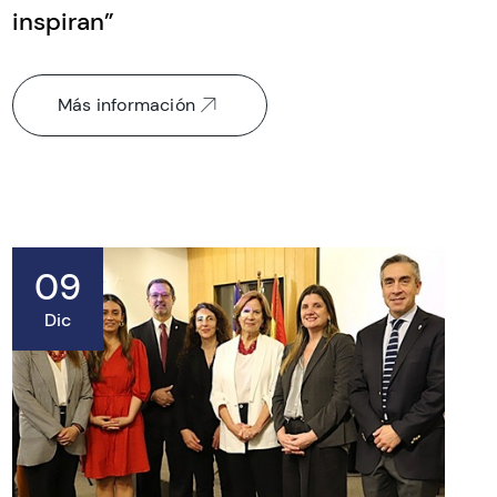
inspiran”
Más información
09
Dic